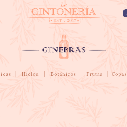
ica
s
Hielo
s
Botánicos
Frutas
Copas