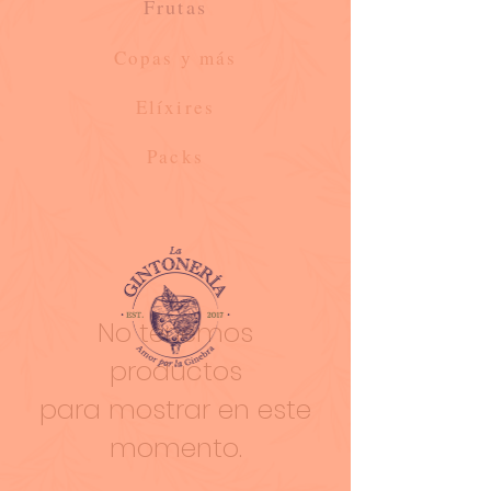
Frutas
Copas y
más
Elíxires
Packs
No tenemos
productos
para mostrar en este
momento.