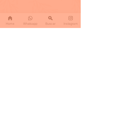
Home
Whatsapp
Buscar
Instagram
La Gintonería es una marca
del
HORARIOS
Mantente al tanto
mes a mes de nuestros
DOMINGO A DOMINGO