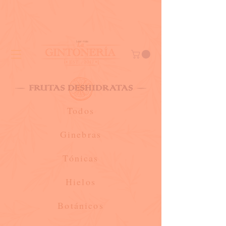
Leer más
Todos
Ginebras
Tónica
s
Hielo
s
Botánicos