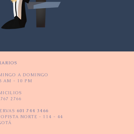
RARIOS
MINGO A DOMINGO
8 AM - 10 PM
ICILIOS
 767 2766
SERVAS
601
744 3466
OPISTA NORTE - 114 - 44
GOTÁ