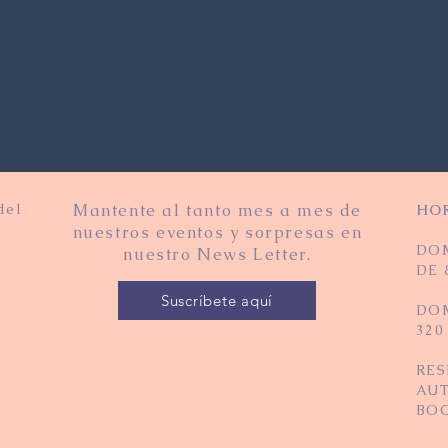
del
Mantente al tanto mes a mes de
HO
nuestros eventos y sorpresas en
DO
nuestro News Letter.
DE 
Suscríbete aquí
DOM
320
RE
AUT
BO