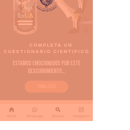
3.
Completa un
CUESTIONARIO CIENTIFICO
Estamos emocionados por este
descubrimiento…
Finalizar
La Gintonería es una marca
del
Home
Whatsapp
Buscar
Instagram